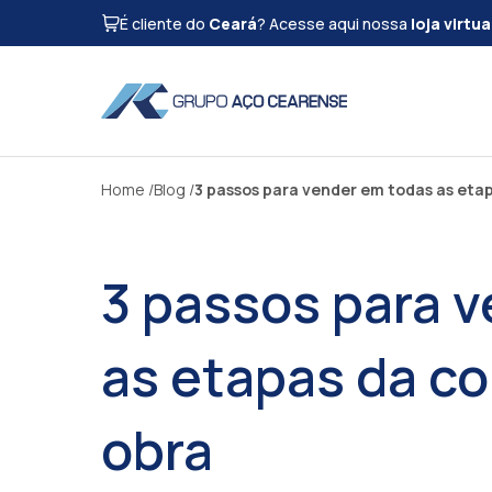
É cliente do
Ceará
? Acesse aqui nossa
loja virtua
Home
Blog
3 passos para vender em todas as eta
3 passos para 
as etapas da c
obra