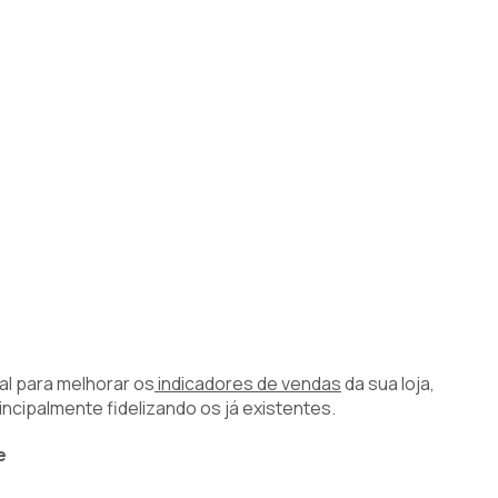
l para melhorar os
indicadores de vendas
da sua loja,
cipalmente fidelizando os já existentes.
e