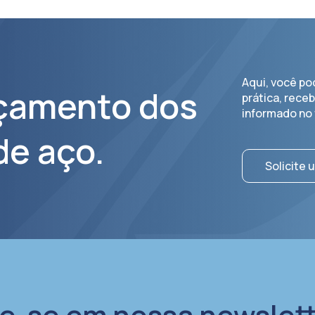
Aqui, você po
rçamento dos
prática, rece
informado no 
de aço.
Solicite
e-se em nossa newslett