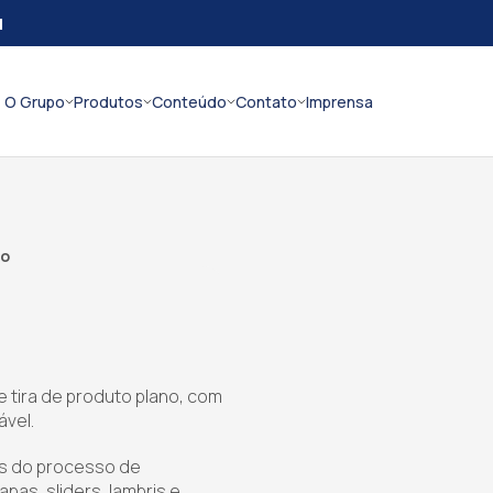
l
O Grupo
Produtos
Conteúdo
Contato
Imprensa
io
e tira de produto plano, com
ável.
és do processo de
apas, sliders, lambris e