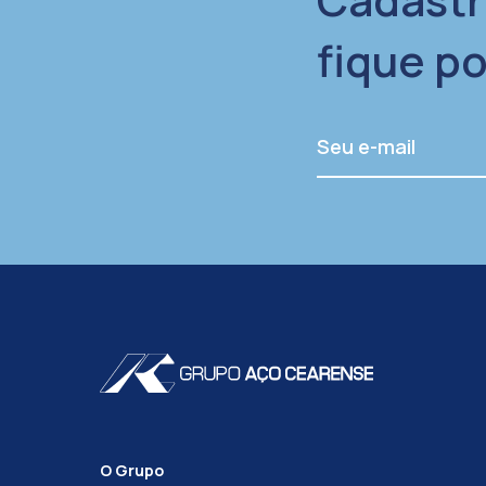
fique p
O Grupo