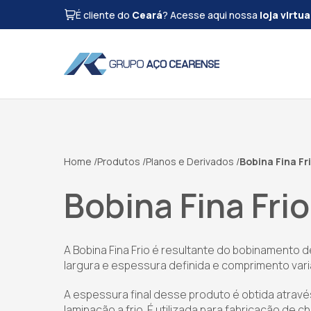
É cliente do
Ceará
? Acesse aqui nossa
loja virtua
Home
Produtos
Planos e Derivados
Bobina Fina Fr
Bobina Fina Frio
A Bobina Fina Frio é resultante do bobinamento d
largura e espessura definida e comprimento vari
A espessura final desse produto é obtida atrav
laminação a frio. É utilizada para fabricação de ch